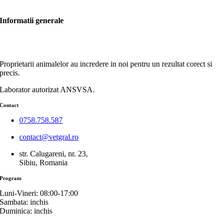
Informatii generale
Proprietarii animalelor au incredere in noi pentru un rezultat corect si
precis.
Laborator autorizat ANSVSA.
Contact
0758.758.587
contact@vetgral.ro
str. Calugareni, nr. 23,
Sibiu, Romania
Program
Luni-Vineri: 08:00-17:00
Sambata: inchis
Duminica: inchis