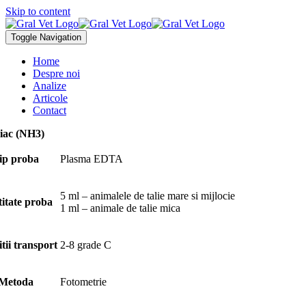
Skip to content
Toggle Navigation
Home
Despre noi
Analize
Articole
Contact
ac (NH3)
ip proba
Plasma EDTA
5 ml – animalele de talie mare si mijlocie
itate proba
1 ml – animale de talie mica
tii transport
2-8 grade C
Metoda
Fotometrie