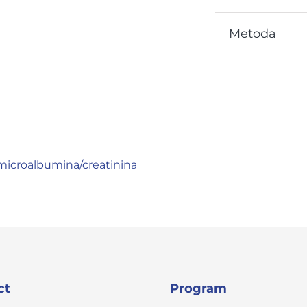
Metoda
 microalbumina/creatinina
ct
Program