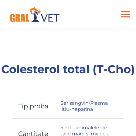
Skip
to
content
To
Na
Home
Despre noi
Colesterol total (T-Cho)
Analize
Articole
Ser sangvin/Plasma
Tip proba
litiu-heparina
Contact
5 ml – animalele de
Cantitate
talie mare si mijlocie