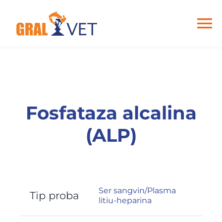
Skip
to
content
To
Na
Home
Despre noi
Fosfataza alcalina
Analize
(ALP)
Articole
Ser sangvin/Plasma
Contact
Tip proba
litiu-heparina