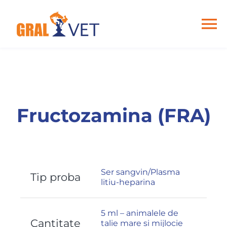
Skip
to
content
To
Na
Home
Despre noi
Fructozamina (FRA)
Analize
Articole
Ser sangvin/Plasma
Tip proba
litiu-heparina
Contact
5 ml – animalele de
Cantitate
talie mare si mijlocie