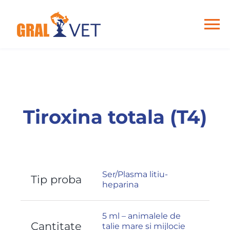
Skip
to
content
To
Na
Home
Despre noi
Tiroxina totala (T4)
Analize
Articole
Ser/Plasma litiu-
Tip proba
heparina
Contact
5 ml – animalele de
Cantitate
talie mare si mijlocie