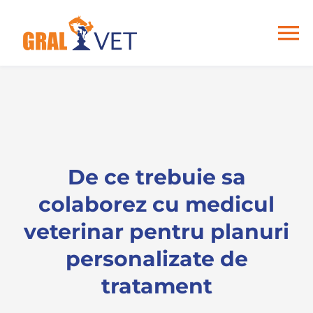
Skip
to
content
To
Na
Home
Despre noi
De ce trebuie sa
Analize
colaborez cu medicul
Articole
veterinar pentru planuri
personalizate de
Contact
tratament